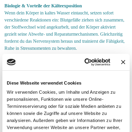
Biologie & Vorteile der Kälteexposition
Wenn dein Körper in kaltes Wasser eintaucht, setzen sofort
verschiedene Reaktionen ein: Blutgefäße ziehen sich zusammen,
der Stoffwechsel wird angekurbelt, und der Körper aktiviert
gezielt seine Abwehr- und Reparaturmechanismen. Gleichzeitig
forderst du das Nervensystem heraus und trainierst die Fähigkeit,
Ruhe in Stressmomenten zu bewahren.
Weitere Vorteile, die in Studien und Erfahrungsberichten
häufig genannt werden:
Entzündungshemmung & Schmerzreduktion
: Kälte und
Diese Webseite verwendet Cookies
bestimmte Atemtechniken können entzündliche Prozesse im
Körper dämpfen und die Schmerzempfindlichkeit senken.
Wir verwenden Cookies, um Inhalte und Anzeigen zu
Stärkung des Immunsystems
: Regelmäßige Kälteexposition
personalisieren, Funktionen wie unsere Online-
fördert eine aktivere Immunantwort und macht widerstandsfähiger
Terminreservierung oder für soziale Medien anbieten zu
gegen Infekte.
können sowie die Zugriffe auf unsere Website zu
Erhöhter Stoffwechsel & Fettverbrennung
: Kälte zwingt den
analysieren. Außerdem geben wir Informationen zu Ihrer
Körper, mehr Energie aufzuwenden, um Wärme zu erzeugen –
Verwendung unserer Website an unsere Partner weiter,