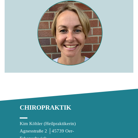
CHIROPRAKTIK
Kim Köhler (Heilpraktikerin)
Agnesstraße 2 │45739 Oer-