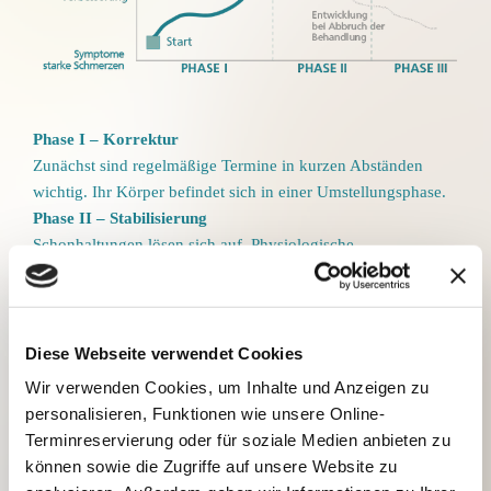
Phase I – Korrektur
Zunächst sind regelmäßige Termine in kurzen Abständen
wichtig. Ihr Körper befindet sich in einer Umstellungsphase.
Phase II – Stabilisierung
Schonhaltungen lösen sich auf. Physiologische
Bewegungsmuster finden sich wieder.
Phase III – Erhaltung
Die Belastungen auf das Nervensystem sind reduziert. Fallen
Sie nicht in alte Gewohnheiten zurück. Achten Sie auf
Diese Webseite verwendet Cookies
ausreichend sportliche Aktivität, gesunde Ernährung und
Wir verwenden Cookies, um Inhalte und Anzeigen zu
trinken Sie ausreichend Flüssigkeit, achten Sie auf ausreichend
personalisieren, Funktionen wie unsere Online-
Schlaf und auf Ihr Psychisches Wohlbefinden.
Terminreservierung oder für soziale Medien anbieten zu
können sowie die Zugriffe auf unsere Website zu