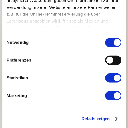
analysieren. Außerdem geben wir Informationen zu Ihrer
Verwendung unserer Website an unsere Partner weiter,
z.B. für die Online-Terminreservierung die über
Lemniscus angeobten wird, für soziale Medien und
Analysen weiter. Unsere Partner führen diese
Informationen möglicherweise mit weiteren Daten
Einwilligungsauswahl
zusammen, die Sie ihnen bereitgestellt haben oder die
Notwendig
sie im Rahmen Ihrer Nutzung der Dienste gesammelt
haben.
Präferenzen
Statistiken
Marketing
Details zeigen